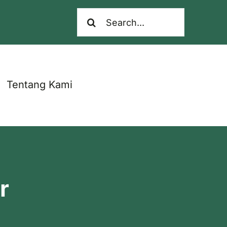
Search
for:
Tentang Kami
Belanja Bibit Penangkar
r