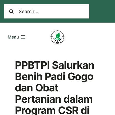
Skip
Search
to
for:
content
Menu
Home
PPBTPI Salurkan
Benih Padi Gogo
Komoditas
dan Obat
Galeri
Pertanian dalam
Tentang Kami
Program CSR di